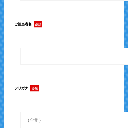
ご担当者名
必 須
フリガナ
必 須