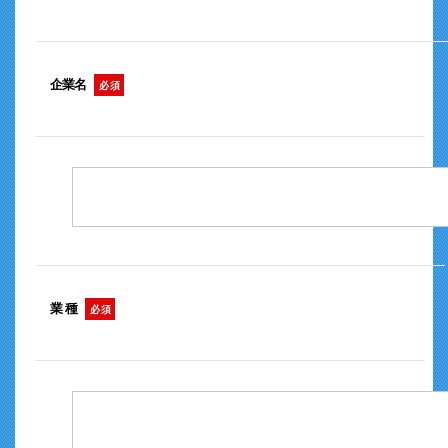
企業名
必 須
業 種
必 須