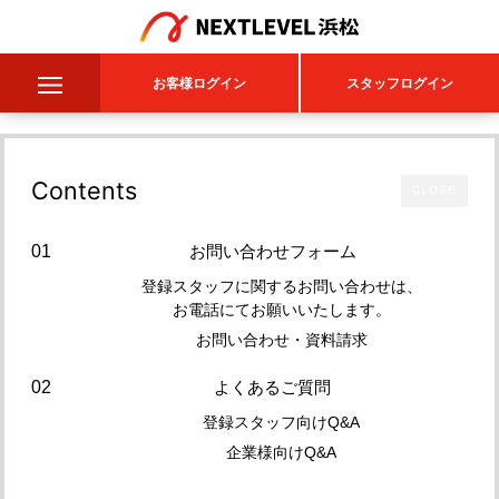
コ
ン
お客様ログイン
スタッフログイン
テ
ン
ツ
Contents
CLOSE
へ
ス
お問い合わせフォーム
キ
登録スタッフに関するお問い合わせは、
お電話にてお願いいたします。
ッ
お問い合わせ・資料請求
プ
よくあるご質問
登録スタッフ向けQ&A
企業様向けQ&A