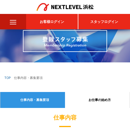
コ
ン
お客様ログイン
スタッフログイン
テ
ン
ツ
へ
ス
キ
TOP
仕事内容・募集要項
ッ
プ
仕事内容・募集要項
お仕事の始め方
仕事内容