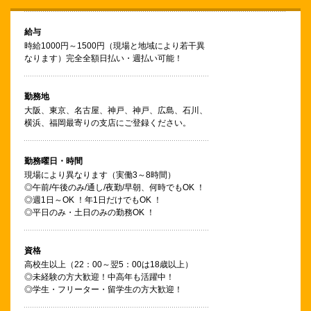
給与
時給1000円～1500円（現場と地域により若干異
なります）
完全全額日払い・週払い可能！
勤務地
大阪、東京、名古屋、神戸、神戸、広島、石川、
横浜、福岡
最寄りの支店にご登録ください。
勤務曜日・時間
現場により異なります（実働3～8時間）
◎午前/午後のみ/通し/夜勤/早朝、何時でもOK ！
◎週1日～OK ！年1日だけでもOK ！
◎平日のみ・土日のみの勤務OK ！
資格
高校生以上（22：00～翌5：00は18歳以上）
◎未経験の方大歓迎！中高年も活躍中！
◎学生・フリーター・留学生の方大歓迎！